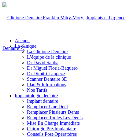
Accueil
La clinique
La Clinique Dentaire
L’équipe de la clinique
Dr David Saliba
Dr Miguel Floria-Baquero
Dr Dimitri Laupeze
Scanner Dentaire 3D
Plan & Informations
Nos Tarifs
Implantologie dentaire
Implant dentaire
Remplacer Une Dent
Remplacer Plusieurs Dents
Remplacer Toutes Les Dents
Mise En Charge Immédiate
Chirurgie Pré-Implantaire
Conseils Post-Opératoires