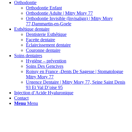
Orthodontie
Orthodontie Enfant
Orthodontie Adulte | Mitry Mory 77
Orthodontie Invisible (Invisalign) | Mitry Mory
77,Dammartin-en-Goele
Esthétique dentaire
Dentisterie Esthétique
Facette dentaire
Éclaircissement dentaire
Couronne dentaire
Soins dentaires
Hygiène – prévention
Soins Des Gencives
Roissy en France -Dents De Sagesse | Stomatologue
Mitry Mory 77
Urgence Dentaire | Mitry Mory 77, Seine Saint Denis
93 Et Val D’oise 95
Injection d’Acide Hyaluronique
Contact
Menu
Menu